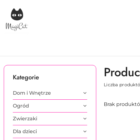
Przejdź do treści głównej
Przejdź do wyszukiwarki
Przejdź do moje konto
Przejdź do menu głównego
Przejdź do stopki
Produce
Kategorie
Liczba produkt
Dom i Wnętrze
Brak produktó
Ogród
Zwierzaki
Dla dzieci