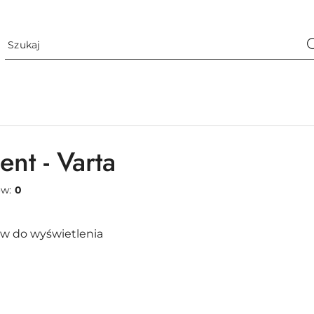
nt - Varta
ów:
0
w do wyświetlenia