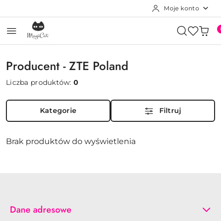
Moje konto
Przejdź do treści głównej
Przejdź do wyszukiwarki
Przejdź do moje konto
Przejdź do menu głównego
Przejdź do stopki
Producent - ZTE Poland
Liczba produktów:
0
Kategorie
Filtruj
Brak produktów do wyświetlenia
Dane adresowe